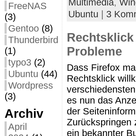
Multimedia
,
Win
FreeNAS
Ubuntu
|
3 Kom
(3)
Gentoo
(8)
Rechtsklick
Thunderbird
Probleme
(1)
typo3
(2)
Dass Firefox ma
Ubuntu
(44)
Rechtsklick willk
Wordpress
verschiedensten 
(3)
es nun das Anze
der Seiteninfor
Archiv
Zurückspringen zu
April
ein bekannter B