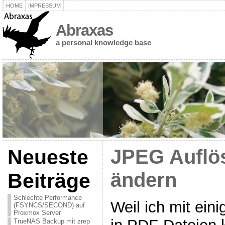
HOME
IMPRESSUM
Abraxas
a personal knowledge base
Neueste
JPEG Auflös
ändern
Beiträge
Schlechte Performance
Weil ich mit ein
(FSYNCS/SECOND) auf
Proxmox Server
TrueNAS Backup mit zrep