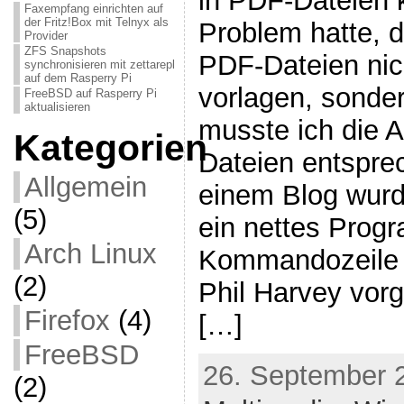
in PDF-Dateien 
Faxempfang einrichten auf
der Fritz!Box mit Telnyx als
Problem hatte, d
Provider
ZFS Snapshots
PDF-Dateien ni
synchronisieren mit zettarepl
auf dem Rasperry Pi
vorlagen, sonder
FreeBSD auf Rasperry Pi
aktualisieren
musste ich die 
Kategorien
Dateien entspre
Allgemein
einem Blog wurd
(5)
ein nettes Progr
Arch Linux
Kommandozeile 
(2)
Phil Harvey vor
Firefox
(4)
[…]
FreeBSD
26. September 
(2)