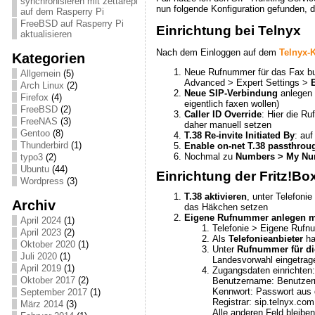
synchronisieren mit zettarepl
nun folgende Konfiguration gefunden, di
auf dem Rasperry Pi
FreeBSD auf Rasperry Pi
Einrichtung bei Telnyx
aktualisieren
Nach dem Einloggen auf dem
Telnyx-
Kategorien
Neue Rufnummer für das Fax bu
Allgemein
(5)
Advanced > Expert Settings >
Arch Linux
(2)
Neue SIP-Verbindung
anlegen
Firefox
(4)
eigentlich faxen wollen)
FreeBSD
(2)
Caller ID Override
: Hier die Ru
FreeNAS
(3)
daher manuell setzen
Gentoo
(8)
T.38 Re-invite Initiated By
: au
Thunderbird
(1)
Enable on-net T.38 passthrou
Nochmal zu
Numbers > My Nu
typo3
(2)
Ubuntu
(44)
Einrichtung der Fritz!Bo
Wordpress
(3)
T.38 aktivieren
, unter Telefoni
Archiv
das Häkchen setzen
Eigene Rufnummer anlegen mi
April 2024
(1)
Telefonie > Eigene Ruf
April 2023
(2)
Als
Telefonieanbieter
ha
Oktober 2020
(1)
Unter
Rufnummer für d
Juli 2020
(1)
Landesvorwahl eingetragen
April 2019
(1)
Zugangsdaten einrichten:
Oktober 2017
(2)
Benutzername: Benutze
Kennwort: Passwort au
September 2017
(1)
Registrar: sip.telnyx.com
März 2014
(3)
Alle anderen Feld bleiben