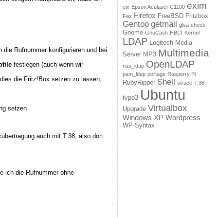
exim
eix
Epson Aculaser C1100
Firefox
FreeBSD
Fritzbox
Fax
Gentoo
getmail
glsa-check
Gnome
GnuCash
HBCI
Kernel
LDAP
Logitech Media
die Rufnummer konfigurieren und bei
Multimedia
Server
MP3
OpenLDAP
file
festlegen (auch wenn wir
nss_ldap
pam_ldap
portage
Rasperry Pi
, dies die Fritz!Box setzen zu lassen,
Shell
RubyRipper
strace
T.38
Ubuntu
typo3
Virtualbox
ung setzen
Upgrade
Windows XP
Wordpress
WP-Syntax
übertragung auch mit T.38, also dort
e ich die Rufnummer ohne