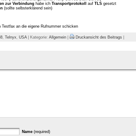
gen zur Verbindung
habe ich
Transportprotokoll
auf
TLS
gesetzt
en
(sollte selbsterklärend sein)
n Testfax an die eigene Rufnummer schicken
38
,
Telnyx
,
USA
| Kategorie:
Allgemein
|
Druckansicht des Beitrags
|
Name
(required)