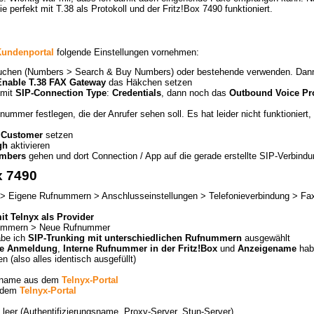
e perfekt mit T.38 als Protokoll und der Fritz!Box 7490 funktioniert.
Kundenportal
folgende Einstellungen vornehmen:
chen (Numbers > Search & Buy Numbers) oder bestehende verwenden. Dann 
Enable T.38 FAX Gateway
das Häkchen setzen
 mit
SIP-Connection Type
:
Credentials
, dann noch das
Outbound Voice Pro
fnummer festlegen, die der Anrufer sehen soll. Es hat leider nicht funktioniert
f
Customer
setzen
gh
aktivieren
mbers
gehen und dort Connection / App auf die gerade erstellte SIP-Verbind
x 7490
e > Eigene Rufnummern > Anschlusseinstellungen > Telefonieverbindung > Fax
t Telnyx als Provider
nummern > Neue Rufnummer
be ich
SIP-Trunking mit unterschiedlichen Rufnummern
ausgewählt
ie Anmeldung
,
Interne Rufnummer in der Fritz!Box
und
Anzeigename
hab
 (also alles identisch ausgefüllt)
rname aus dem
Telnyx-Portal
s dem
Telnyx-Portal
 leer (Authentifizierungsname, Proxy-Server, Stun-Server)