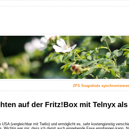
ZFS Snapshots synchronisieren 
ten auf der Fritz!Box mit Telnyx als
 den USA (vergleichbar mit Twilio) und ermöglicht es, sehr kostengünstig vers
ce. Wichtig war mir, dass ich damit auch eingehende Faxe empfangen kann. 