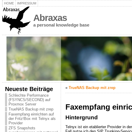
HOME
IMPRESSUM
Abraxas
a personal knowledge base
Neueste Beiträge
«
TrueNAS Backup mit zrep
Schlechte Performance
(FSYNCS/SECOND) auf
Proxmox Server
Faxempfang einrich
TrueNAS Backup mit zrep
Faxempfang einrichten auf
Hintergrund
der Fritz!Box mit Telnyx als
Provider
Telnyx ist ein etablierter Provider in
ZFS Snapshots
Fall nutze ich den SIP Trunking-Servi