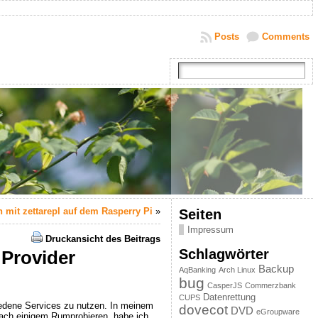
Posts
Comments
mit zettarepl auf dem Rasperry Pi
»
Seiten
Impressum
Druckansicht des Beitrags
Schlagwörter
 Provider
Backup
AqBanking
Arch Linux
bug
CasperJS
Commerzbank
Datenrettung
CUPS
chiedene Services zu nutzen. In meinem
dovecot
DVD
eGroupware
Nach einigem Rumprobieren, habe ich